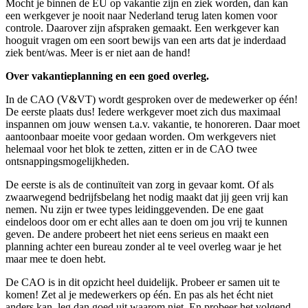
Mocht je binnen de EU op vakantie zijn en ziek worden, dan kan
een werkgever je nooit naar Nederland terug laten komen voor
controle. Daarover zijn afspraken gemaakt. Een werkgever kan
hooguit vragen om een soort bewijs van een arts dat je inderdaad
ziek bent/was. Meer is er niet aan de hand!
Over vakantieplanning en een goed overleg.
In de CAO (V&VT) wordt gesproken over de medewerker op één!
De eerste plaats dus! Iedere werkgever moet zich dus maximaal
inspannen om jouw wensen t.a.v. vakantie, te honoreren. Daar moet
aantoonbaar moeite voor gedaan worden. Om werkgevers niet
helemaal voor het blok te zetten, zitten er in de CAO twee
ontsnappingsmogelijkheden.
De eerste is als de continuïteit van zorg in gevaar komt. Of als
zwaarwegend bedrijfsbelang het nodig maakt dat jij geen vrij kan
nemen. Nu zijn er twee types leidinggevenden. De ene gaat
eindeloos door om er echt alles aan te doen om jou vrij te kunnen
geven. De andere probeert het niet eens serieus en maakt een
planning achter een bureau zonder al te veel overleg waar je het
maar mee te doen hebt.
De CAO is in dit opzicht heel duidelijk. Probeer er samen uit te
komen! Zet al je medewerkers op één. En pas als het écht niet
anders kan, leg dan goed uit waarom niet. En probeer het volgend