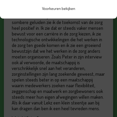
voert zie ik helaas nog te vaak dat er personeel
Voorkeuren bekijken
afhaakt, dat projecten de eindstreep niet halen en
kansen onbenut blijven. En ondanks de soms
sombere geluiden zie ik de toekomst van de zorg
heel positief in. Ik zie dat er steeds vaker mensen
bewust voor een carrière in de zorg kiezen, ik zie
technologische ontwikkelingen die het werken in
de zorg ten goede komen en ik zie een groeiend
bewustzijn dat we het werken in de zorg anders
moeten organiseren. Zoals Peter in zijn interview
ook al verwoorde, de maatschappij is
verschrikkelijk snel aan het veranderen,
zorginstellingen zijn lang zoekende geweest, maar
spelen steeds beter in op een maatschappij
waarin medewerkers zoeken naar flexibiliteit,
zeggenschap en maatwerk en zorgbewoners ook
steeds meer hun eigen afwegingen willen maken.
Als ik daar vanuit Lekz een klein steentje aan bij
kan dragen dan ben ik een heel tevreden mens.