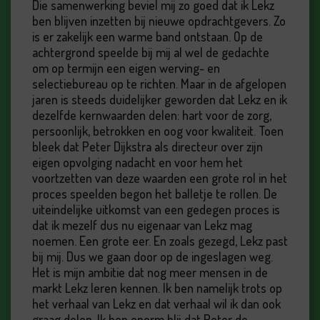
Die samenwerking beviel mij zo goed dat ik Lekz
ben blijven inzetten bij nieuwe opdrachtgevers. Zo
is er zakelijk een warme band ontstaan. Op de
achtergrond speelde bij mij al wel de gedachte
om op termijn een eigen werving- en
selectiebureau op te richten. Maar in de afgelopen
jaren is steeds duidelijker geworden dat Lekz en ik
dezelfde kernwaarden delen: hart voor de zorg,
persoonlijk, betrokken en oog voor kwaliteit. Toen
bleek dat Peter Dijkstra als directeur over zijn
eigen opvolging nadacht en voor hem het
voortzetten van deze waarden een grote rol in het
proces speelden begon het balletje te rollen. De
uiteindelijke uitkomst van een gedegen proces is
dat ik mezelf dus nu eigenaar van Lekz mag
noemen. Een grote eer. En zoals gezegd, Lekz past
bij mij. Dus we gaan door op de ingeslagen weg.
Het is mijn ambitie dat nog meer mensen in de
markt Lekz leren kennen. Ik ben namelijk trots op
het verhaal van Lekz en dat verhaal wil ik dan ook
graag delen. Ik ben enorm blij dat Peter de