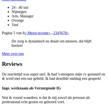
24 - 40 uur
Nijmegen
Arts, Manager
Overige
Vast
Pagina 5 van 8
« Meest recente
«
...
2
3
4
5
6
7
8
»
De zorg is dynamisch en draait om mensen, dat blijft
boeien!
Meer over ons
Reviews
De reactietijd was super snel. Ik had 's-morgens mijn cv gestuurd en
ik werd met een uur gebeld. Ik had dezelfde middag een gesprek!
Inge, werkzaam als Verzorgende IG
Wat ik vooral waardeer, is dat ik mij zowel als persoon als
professional echt gezien en gehoord voel.