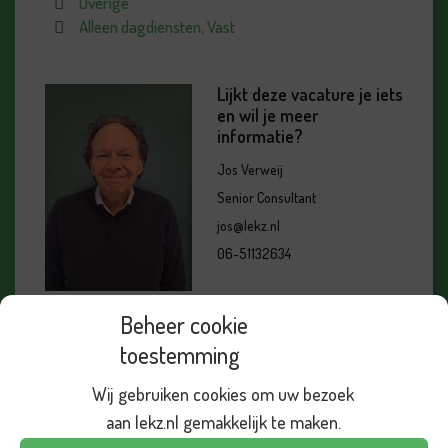
Overige
Alleen dagdiensten, Vast
Lijkt deze vacature je iets
en wil je meer
informatie?
Jos Verweij
Senior Consultant
jos@lekz.nl
06-51132634
Beheer cookie
toestemming
Ik raad Lekz aan anderen aan, als ik hoor dat
Wij gebruiken cookies om uw bezoek
iemand op zoek is. Omdat jullie
aan lekz.nl gemakkelijk te maken.
professioneel maar menselijk en respectvol