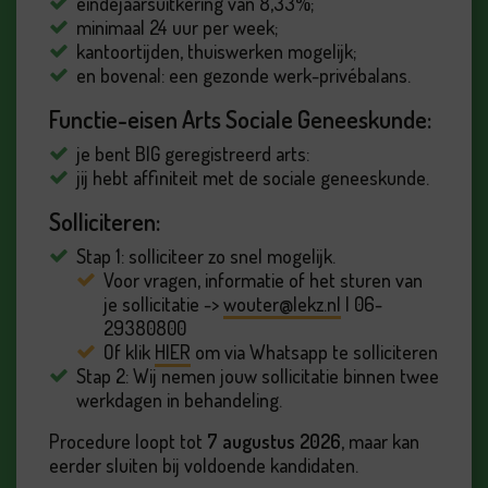
eindejaarsuitkering van 8,33%;
minimaal 24 uur per week;
kantoortijden, thuiswerken mogelijk;
en bovenal: een gezonde werk-privébalans.
Functie-eisen Arts Sociale Geneeskunde:
je bent BIG geregistreerd arts:
jij hebt affiniteit met de sociale geneeskunde.
Solliciteren:
Stap 1: solliciteer zo snel mogelijk.
Voor vragen, informatie of het sturen van
je sollicitatie ->
wouter@lekz.nl
| 06-
29380800
Of klik
HIER
om via Whatsapp te solliciteren
Stap 2: Wij nemen jouw sollicitatie binnen twee
werkdagen in behandeling.
Procedure loopt tot
7 augustus 2026
, maar kan
eerder sluiten bij voldoende kandidaten.