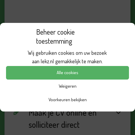
Beheer cookie
toestemming
Solliciteer via Whatsapp
Wij gebruiken cookies om uw bezoek
aan lekz.nl gemakkelijk te maken.
Alle cookies
Solliciteer via formulier
met eigen CV upload
Weigeren
Voorkeuren bekijken
Maak je CV online en
solliciteer direct