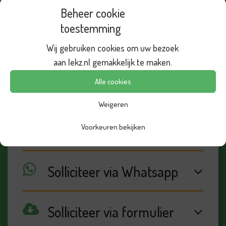
beginnend verpleegkundige. Ik zou Lekz
Beheer cookie
daarom zeker aanbevelen aan andere!
toestemming
Wij gebruiken cookies om uw bezoek
Sarah, werkzaam als Verpleegkundige
afdeling Nefrologie & MDL
aan lekz.nl gemakkelijk te maken.
Alle cookies
Weigeren
Voorkeuren bekijken
Solliciteer via Whatsapp
Solliciteer via formulier