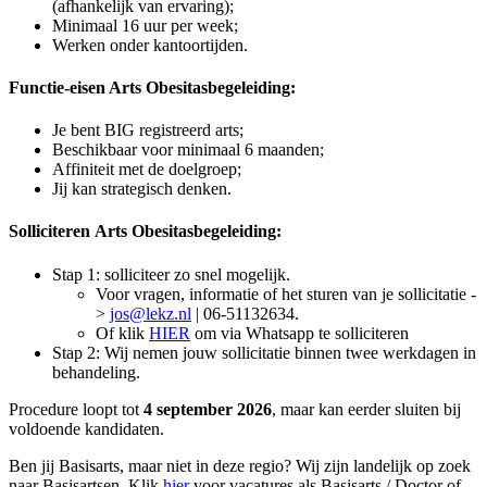
(afhankelijk van ervaring);
Minimaal 16 uur per week;
Werken onder kantoortijden.
Functie-eisen Arts Obesitasbegeleiding:
Je bent BIG registreerd arts;
Beschikbaar voor minimaal 6 maanden;
Affiniteit met de doelgroep;
Jij kan strategisch denken.
Solliciteren Arts Obesitasbegeleiding:
Stap 1: solliciteer zo snel mogelijk.
Voor vragen, informatie of het sturen van je sollicitatie -
>
jos@lekz.nl
| 06-51132634.
Of klik
HIER
om via Whatsapp te solliciteren
Stap 2: Wij nemen jouw sollicitatie binnen twee werkdagen in
behandeling.
Procedure loopt tot
4 september 2026
, maar kan eerder sluiten bij
voldoende kandidaten.
Ben jij Basisarts, maar niet in deze regio? Wij zijn landelijk op zoek
naar Basisartsen. Klik
hier
voor vacatures als Basisarts / Doctor of