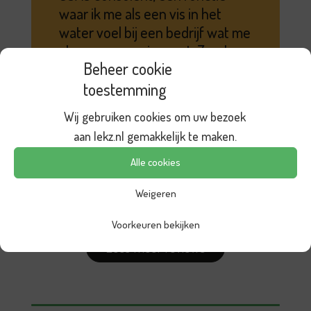
waar ik me als een vis in het
water voel bij een bedrijf wat me
als een warme jas past. Zonder
Beheer cookie
Lekz had ik deze stap niet
toestemming
zomaar gezet!
Wij gebruiken cookies om uw bezoek
Freya, werkzaam als OSAS
aan lekz.nl gemakkelijk te maken.
Consulent
Alle cookies
Weigeren
Voorkeuren bekijken
Lees meer reviews