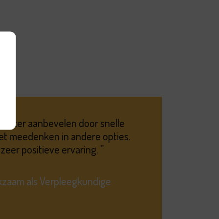
 zeker aanbevelen door snelle
het meedenken in andere opties.
zeer positieve ervaring.
rkzaam als Verpleegkundige