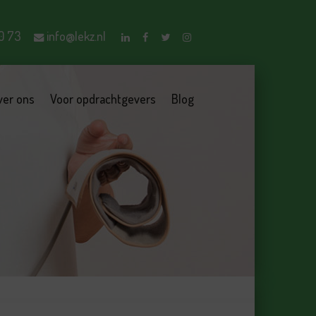
0 73
info@lekz.nl
ver ons
Voor opdrachtgevers
Blog