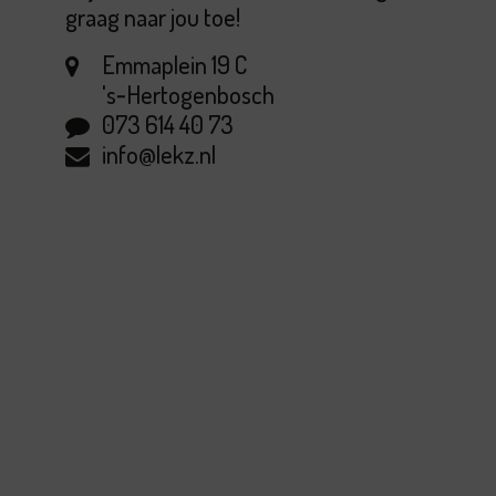
graag naar jou toe!
Emmaplein 19 C
's‑Hertogenbosch
073 614 40 73
info@lekz.nl