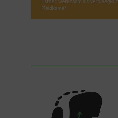
Esther, werkzaam als Verpleegku
Meldkamer