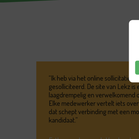
Ik heb via het online sollicitatiefo
gesolliciteerd. De site van Lekz is 
laagdrempelig en verwelkomend o
Elke medewerker vertelt iets over
dat schept verbinding met een mo
kandidaat.