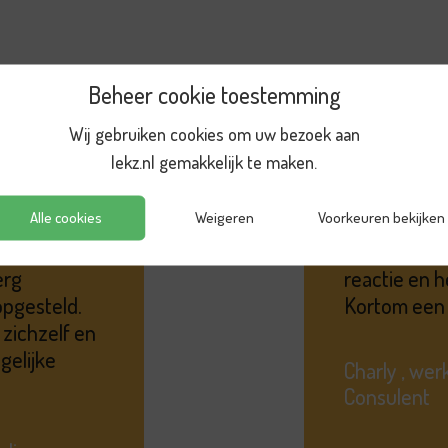
Reviews
Beheer cookie toestemming
Wij gebruiken cookies om uw bezoek aan
lekz.nl gemakkelijk te maken.
Alle cookies
Weigeren
Voorkeuren bekijken
rmulier
Ik zou Lekz
erg
reactie en 
pgesteld.
Kortom een 
 zichzelf en
gelijke
Charly , we
Consulent