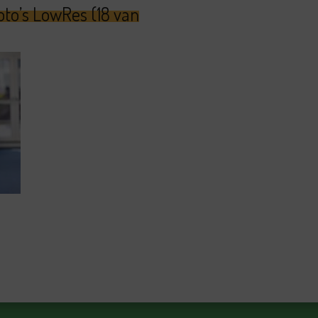
oto’s LowRes (18 van