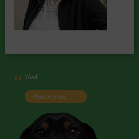
Woef
Meer over ons