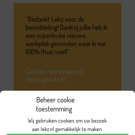
Bedankt Lekz voor de
bemiddeling! Dankzij jullie heb ik
een superleuke nieuwe
werkplek gevonden waar ik me
100% thuis voel!
Carolien, werkzaam als
Verzorgende IG
Beheer cookie
toestemming
Lees meer reviews
Wij gebruiken cookies om uw bezoek
aan lekz.nl gemakkelijk te maken.